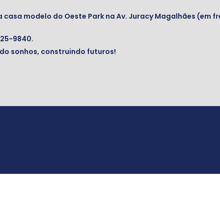
 a casa modelo do Oeste Park na Av. Juracy Magalhães (em fr
425-9840.
ndo sonhos, construindo futuros!