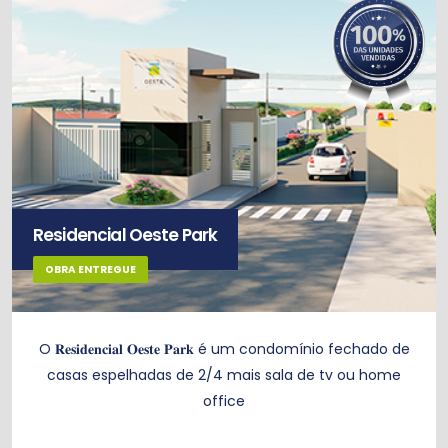
Residencial Oeste Park
OBRA ENTREGUE
O 𝐑𝐞𝐬𝐢𝐝𝐞𝐧𝐜𝐢𝐚𝐥 𝐎𝐞𝐬𝐭𝐞 𝐏𝐚𝐫𝐤 é um condomínio fechado de
casas espelhadas de 2/4 mais sala de tv ou home
office